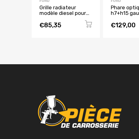
FORD
FORD
Grille radiateur
Phare opti
modèle diesel pour
h7+h15 gau
FORD MONDEO de
corps noir 
1996 à 2000, Neuve
FOCUS de 2
€85,35
€129,00
2018, Neuf