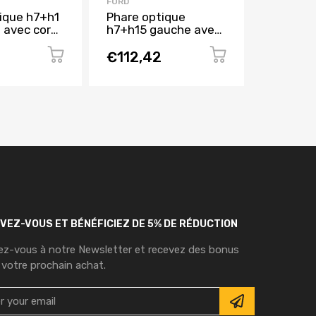
FORD
FORD
ique h7+h1
Phare optique
Rétrovis
d avec corps
h7+h15 gauche avec
asphéri
 FORD
corps chromée pour
électriq
 2015 à
FORD FOCUS de 2015
avec ind
€112,42
€122,
f
à 2018, Neuf
directio
avec fe
courtois
avec sy
capteur
depass
peindre 
pour FO
2011 à 2
IVEZ-VOUS ET BÉNÉFICIEZ DE 5% DE RÉDUCTION
vez-vous à notre Newsletter et recevez des bonus
 votre prochain achat.