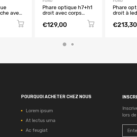
FORD
FORD
que
Phare optique h7+h1
Phare opt
che avec
droit avec corps
droit à le
pour FORD
chromée pour FORD
noir pour
015 à
FOCUS de 2015 à
FOCUS de
€129,00
€213,30
2018, Neuf
2018, Neu
POURQUOI ACHETER CHEZ NOUS
INSCR
Inscri
Lorem ipsum
lors de
At lectus urna
Ac feugiat