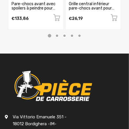
Pare-chocs avant avec
Grille central inférieur
G
spoilers à peindre pour
pare-chocs avant pour
t
SEAT IBIZA de 2015 à
SEAT IBIZA RY de 2012 à
c
2016, Neuf
2015, Neuve
I
€133,86
€26,19
€
N
Via Vittorio Emanuele 351 -
18012 Bordighera -IM-