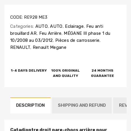
CODE:
RE928 ME3
Categories:
AUTO
,
AUTO
,
Eclairage
,
Feu anti
brouillard AR
,
Feu Arrière
,
MÉGANE III phase 1 du
10/2008 au 03/2012
,
Pièces de carrosserie
,
RENAULT
,
Renault Megane
1-4 DAYS DELIVERY
100% ORIGINAL
24 MONTHS
AND QUALITY
GUARANTEE
DESCRIPTION
SHIPPING AND REFUND
REVI
Catadioptre droit pare-chocs arrière pour