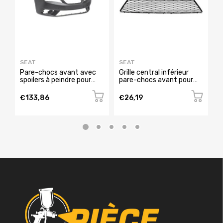
SEAT
SEAT
S
Pare-chocs avant avec
Grille central inférieur
G
spoilers à peindre pour
pare-chocs avant pour
t
SEAT IBIZA de 2015 à
SEAT IBIZA RY de 2012 à
c
2016, Neuf
2015, Neuve
I
€133,86
€26,19
€
N