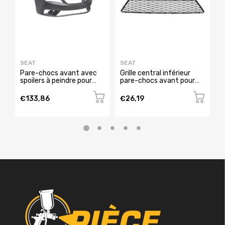
SEAT
SEAT
S
Pare-chocs avant avec
Grille central inférieur
G
spoilers à peindre pour
pare-chocs avant pour
t
SEAT IBIZA de 2015 à
SEAT IBIZA RY de 2012 à
c
2016, Neuf
2015, Neuve
I
€133,86
€26,19
€
N