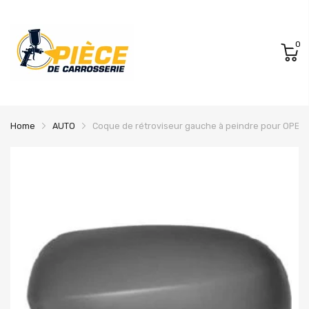
0
Home
AUTO
Coque de rétroviseur gauche à peindre pour OPEL 