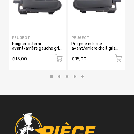
PEUGEOT
PEUGEOT
P
Poignée interne
Poignée interne
P
avant/arrière gauche gris
avant/arrière droit gris
g
pour CITROEN C1 de 2005
pour CITROEN C1 de 2005
C
à 2008,
à 2008,
2
€15,00
€15,00
€