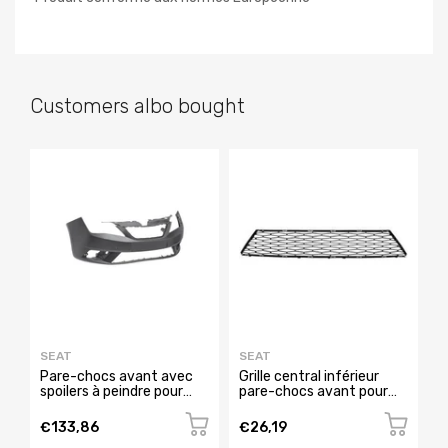
Customers albo bought
SEAT
SEAT
S
Pare-chocs avant avec
Grille central inférieur
G
spoilers à peindre pour
pare-chocs avant pour
t
SEAT IBIZA de 2015 à
SEAT IBIZA RY de 2012 à
c
2016, Neuf
2015, Neuve
I
€133,86
€26,19
€
N