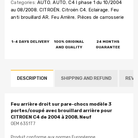
Categories:
AUTO
,
AUTO
,
C4 I phase 1 du 10/2004
au 08/2008
,
CITROËN
,
Citroën C4
,
Eclairage
,
Feu
anti brouillard AR
,
Feu Arrière
,
Pièces de carrosserie
1-4 DAYS DELIVERY
100% ORIGINAL
24 MONTHS
AND QUALITY
GUARANTEE
DESCRIPTION
SHIPPING AND REFUND
REVI
Feu arrière droit sur pare-chocs modèle 3
portes/coupé avec brouillard arrière pour
CITROEN C4 de 2004 à 2008, Neuf
OEM 6351T7
Produit conforme aux normes Européenne