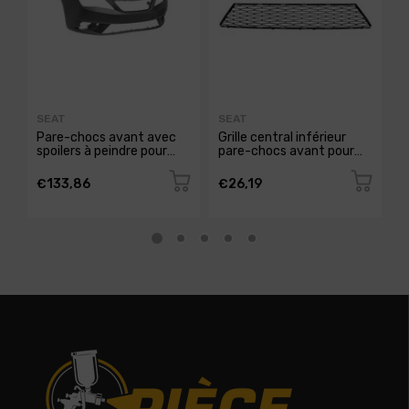
SEAT
SEAT
S
Pare-chocs avant avec
Grille central inférieur
G
spoilers à peindre pour
pare-chocs avant pour
t
SEAT IBIZA de 2015 à
SEAT IBIZA RY de 2012 à
c
2016, Neuf
2015, Neuve
I
€133,86
€26,19
€
N