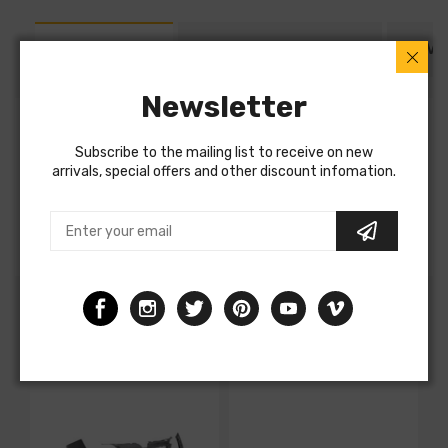
DESCRIPTION
SHIPPING AND REFUND
REVI
Newsletter
Feu arrière rose gauche modèle coupe pour
Subscribe to the mailing list to receive on new
CITROEN C4 de 2008 à 2010, Neuf
arrivals, special offers and other discount infomation.
OEM 6350T6
Produit conforme aux normes Européenne
Customers albo bought