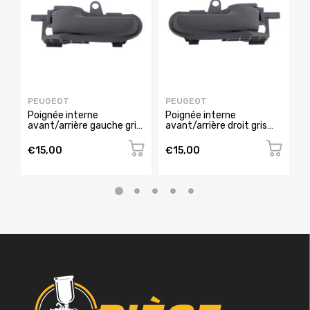
PEUGEOT
PEUGEOT
P
Poignée interne
Poignée interne
P
avant/arrière gauche gris
avant/arrière droit gris
g
pour CITROEN C1 de 2005
pour CITROEN C1 de 2005
C
à 2008,
à 2008,
2
€15,00
€15,00
€