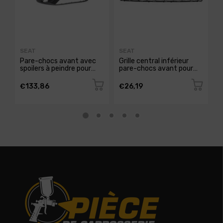
SEAT
SEAT
S
Pare-chocs avant avec
Grille central inférieur
G
spoilers à peindre pour
pare-chocs avant pour
t
SEAT IBIZA de 2015 à
SEAT IBIZA RY de 2012 à
c
2016, Neuf
2015, Neuve
I
€133,86
€26,19
€
N