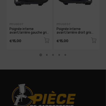
PEUGEOT
PEUGEOT
P
Poignée interne
Poignée interne
P
avant/arrière gauche gris
avant/arrière droit gris
g
pour CITROEN C1 de 2005
pour CITROEN C1 de 2005
C
à 2008,
à 2008,
2
€15,00
€15,00
€