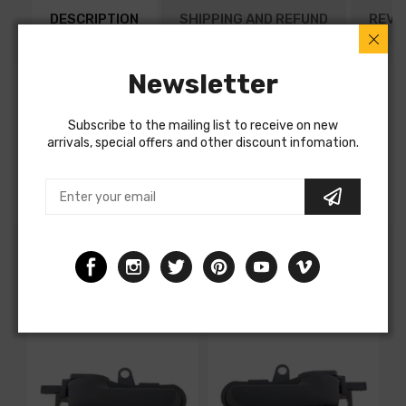
DESCRIPTION
SHIPPING AND REFUND
REVI
Newsletter
Pare boue avant droit pour CITROEN C1 de 2005
à 2008, Neuf
Subscribe to the mailing list to receive on new
OEM 7136W4
arrivals, special offers and other discount infomation.
Produit conforme aux normes Européenne
Customers albo bought