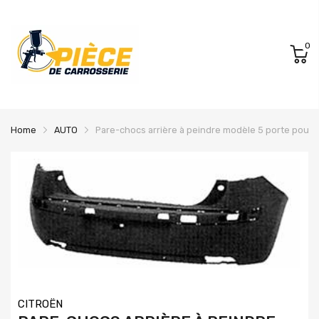
0
Home
AUTO
Pare-chocs arrière à peindre modèle 5 porte pour 
CITROËN