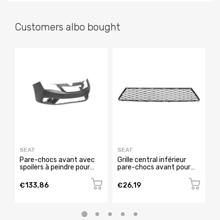
Customers albo bought
SEAT
SEAT
S
Pare-chocs avant avec
Grille central inférieur
G
spoilers à peindre pour
pare-chocs avant pour
t
SEAT IBIZA de 2015 à
SEAT IBIZA RY de 2012 à
c
2016, Neuf
2015, Neuve
I
€133,86
€26,19
€
N