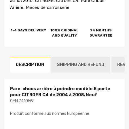
au 10/2010
,
CITROËN
,
Citroën C4
,
Pare Chocs
Arrière
,
Pièces de carrosserie
1-4 DAYS DELIVERY
100% ORIGINAL
24 MONTHS
AND QUALITY
GUARANTEE
DESCRIPTION
SHIPPING AND REFUND
REVI
Pare-chocs arrière à peindre modèle 5 porte
pour CITROEN C4 de 2004 à 2008, Neuf
OEM 7410W9
Produit conforme aux normes Européenne