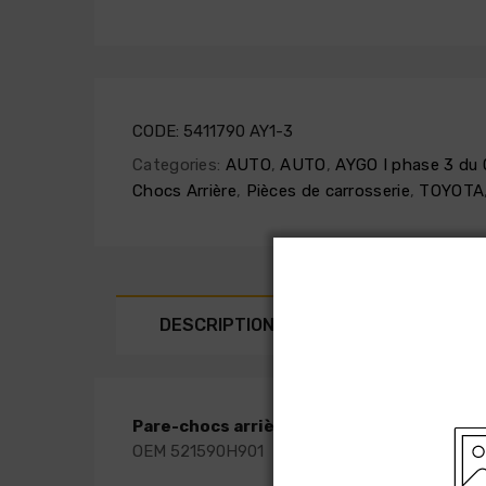
CODE:
5411790 AY1-3
Categories:
AUTO
,
AUTO
,
AYGO I phase 3 du 
Chocs Arrière
,
Pièces de carrosserie
,
TOYOTA
DESCRIPTION
SHIPPING AN
Pare-chocs arrière noir a peindre pour T
OEM 521590H901