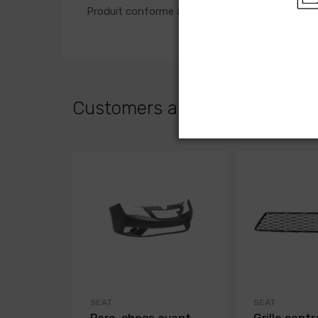
Produit conforme aux normes Européenne
Customers albo bought
SEAT
SEAT