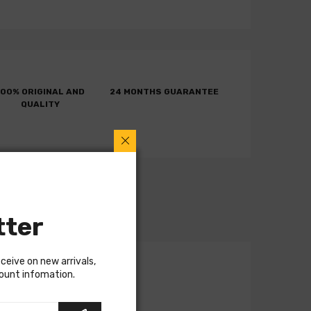
100% ORIGINAL AND
24 MONTHS GUARANTEE
QUALITY
tter
eceive on new arrivals,
count infomation.