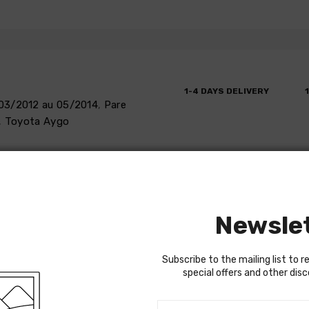
1-4 DAYS DELIVERY
03/2012 au 05/2014
,
Pare
,
Toyota Aygo
D REFUND
REVIEWS
Newsle
Subscribe to the mailing list to r
OYOTA AYGO de 2005 à 2009, Neuf
special offers and other dis