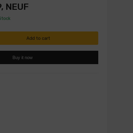
, NEUF
Stock
Add to cart
Buy it now