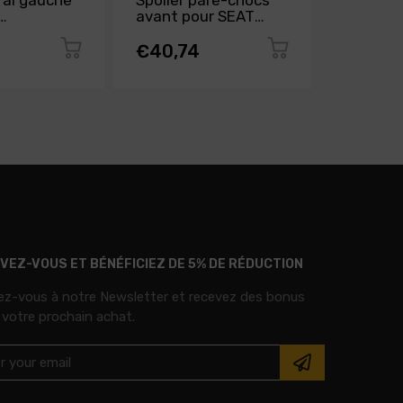
éral gauche
Spoiler pare-chocs
Grille r
avant pour SEAT
profil c
lard pare-
IBIZA de 2015 à 2016,
SEAT IBI
nt pour
Neuf
2016, N
€40,74
€64,0
A de 2008
euve
IVEZ-VOUS ET BÉNÉFICIEZ DE 5% DE RÉDUCTION
vez-vous à notre Newsletter et recevez des bonus
 votre prochain achat.