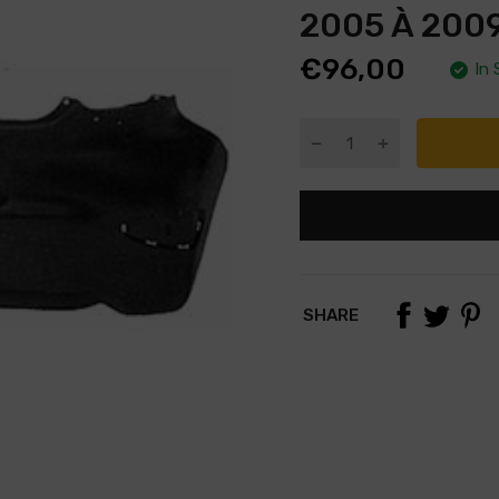
2005 À 2009
€96,00
In 
SHARE