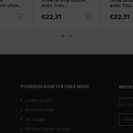
al
Grille latéral droite
Grille lat
are-chocs
avec trou
avec trou
 SEAT
antibrouillard pare-
antibrouil
 2012 à
chocs avant pour
chocs ava
€22,31
€22,31
e
SEAT IBIZA de 2008
SEAT IBIZ
à 2012, Neuve
à 2012, N
POURQUOI ACHETER CHEZ NOUS
INSCR
Inscri
Lorem ipsum
lors de
At lectus urna
Ac feugiat
Vel eros donec ac odio