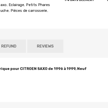
1-4 DAYS DELIVERY
Saxo
,
Eclairage
,
Petits Phares
auche
,
Pièces de carrosserie
,
D REFUND
REVIEWS
rique pour CITROEN SAXO de 1996 à 1999, Neuf