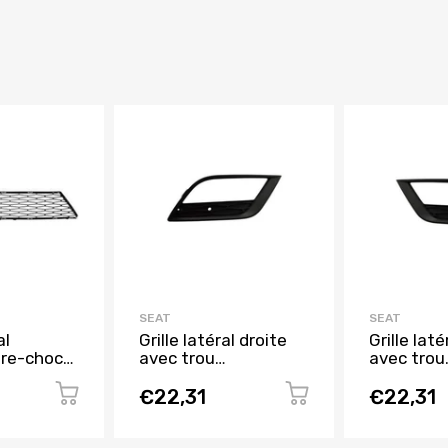
SEAT
SEAT
al
Grille latéral droite
Grille lat
are-chocs
avec trou
avec trou
 SEAT
antibrouillard pare-
antibrouil
 2012 à
chocs avant pour
chocs ava
€22,31
€22,31
e
SEAT IBIZA de 2008
SEAT IBIZ
à 2012, Neuve
à 2012, N