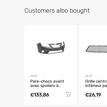
Customers albo bought
SEAT
SEAT
Pare-chocs avant
Grille centr
avec spoilers à
inférieur p
peindre pour SEAT
avant pour
IBIZA de 2015 à 2016,
IBIZA RY de
€133,86
€26,19
Neuf
2015, Neuv