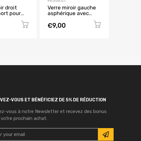
PEUGEOT
PEUGEOT
ir droit
Verre miroir gauche
Capot m
ort pour
asphérique avec
PEUGEO
307 de
support pour
2005 à 
05, Neuf
PEUGEOT 307 de
€9,00
€153,
2001 à 2005, Neuf
IVEZ-VOUS ET BÉNÉFICIEZ DE 5% DE RÉDUCTION
vez-vous à notre Newsletter et recevez des bonus
 votre prochain achat.