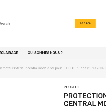
SEARCH
ECLAIRAGE
QUI SOMMES NOUS ?
on moteur inférieur central modèle hdi pour PEUGEOT 307 de 2001 à 2005,
PEUGEOT
PROTECTION
CENTRAL MO