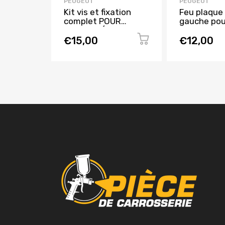
PEUGEOT
PEUGEOT
Kit vis et fixation
Feu plaque 
complet POUR
gauche pou
ASSEMBLÉE
CITROEN C4
PROTECTION
à 2017, Neu
€15,00
€12,00
MOTEUR A 2009 pour
PEUGEOT 307 de
2005 à 2007,