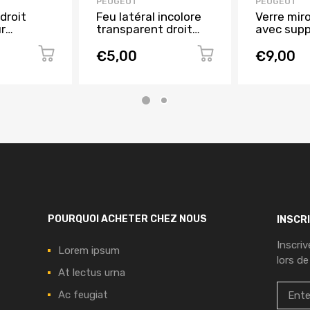
PEUGEOT
PEUGEOT
droit
Feu latéral incolore
Verre miro
r
transparent droit
avec supp
 de 2010
gauche pour
PEUGEOT 
f
CITROEN BERLINGO
2001 à 20
€5,00
€9,00
de 2002 à 2008,
Neuf
POURQUOI ACHETER CHEZ NOUS
INSCR
Inscri
Lorem ipsum
lors de
At lectus urna
Ac feugiat