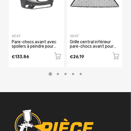
SEAT
SEAT
S
Pare-chocs avant avec
Grille central inférieur
G
spoilers à peindre pour
pare-chocs avant pour
t
SEAT IBIZA de 2015 à
SEAT IBIZA RY de 2012 à
c
2016, Neuf
2015, Neuve
I
€133,86
€26,19
€
N