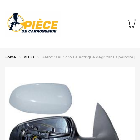
0
Home
AUTO
Rétroviseur droit électrique degivrant à peindre p