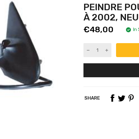
PEINDRE POU
À 2002, NE
€48,00
In
SHARE