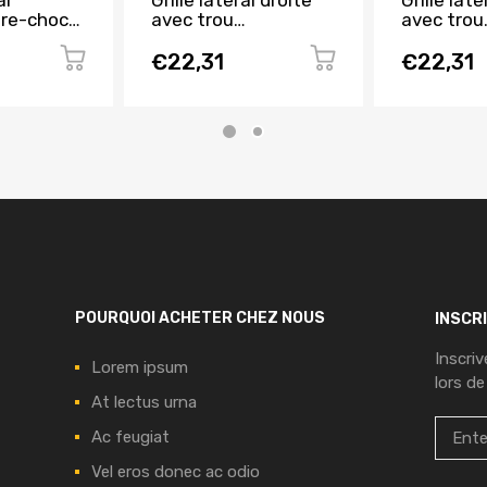
al
Grille latéral droite
Grille lat
are-chocs
avec trou
avec trou
 SEAT
antibrouillard pare-
antibrouil
 2012 à
chocs avant pour
chocs ava
€22,31
€22,31
e
SEAT IBIZA de 2008
SEAT IBIZ
à 2012, Neuve
à 2012, N
POURQUOI ACHETER CHEZ NOUS
INSCR
Inscri
Lorem ipsum
lors de
At lectus urna
Ac feugiat
Vel eros donec ac odio