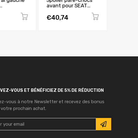
éral gauche
Spoiler pare-chocs
Grille r
avant pour SEAT
profil c
lard pare-
IBIZA de 2015 à 2016,
SEAT IBI
nt pour
Neuf
2016, N
€40,74
€64,0
A de 2008
euve
IVEZ-VOUS ET BÉNÉFICIEZ DE 5% DE RÉDUCTION
vez-vous à notre Newsletter et recevez des bonus
 votre prochain achat.