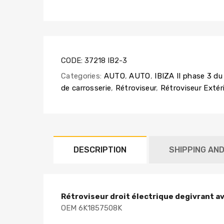
CODE:
37218 IB2-3
Categories:
AUTO
,
AUTO
,
IBIZA II phase 3 d
de carrosserie
,
Rétroviseur
,
Rétroviseur Extér
DESCRIPTION
SHIPPING AN
Rétroviseur droit électrique degivrant a
OEM 6K1857508K