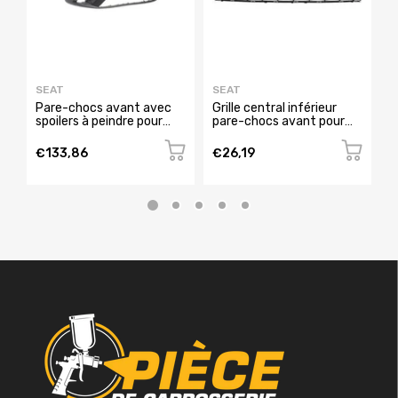
SEAT
SEAT
S
Pare-chocs avant avec
Grille central inférieur
G
spoilers à peindre pour
pare-chocs avant pour
t
SEAT IBIZA de 2015 à
SEAT IBIZA RY de 2012 à
c
2016, Neuf
2015, Neuve
I
€133,86
€26,19
€
N