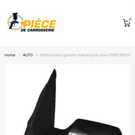
0
Home
AUTO
Rétroviseur gauche mécanique pour FORD FIESTA d