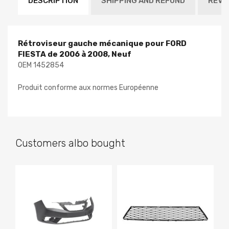
DESCRIPTION
SHIPPING AND REFUND
REVI
Rétroviseur gauche mécanique pour FORD
FIESTA de 2006 à 2008, Neuf
OEM 1452854
Produit conforme aux normes Européenne
Customers albo bought