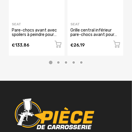
SEAT
SEAT
S
Pare-chocs avant avec
Grille central inférieur
G
spoilers à peindre pour
pare-chocs avant pour
t
SEAT IBIZA de 2015 à
SEAT IBIZA RY de 2012 à
c
2016, Neuf
2015, Neuve
I
€133,86
€26,19
€
N