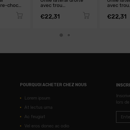
al
Grille latéral droite
Grille lat
are-chocs
avec trou
avec trou
 SEAT
antibrouillard pare-
antibrouil
 2012 à
chocs avant pour
chocs ava
€22,31
€22,31
e
SEAT IBIZA de 2008
SEAT IBIZ
à 2012, Neuve
à 2012, N
POURQUOI ACHETER CHEZ NOUS
INSCR
Inscri
Lorem ipsum
lors de
At lectus urna
Ac feugiat
Vel eros donec ac odio