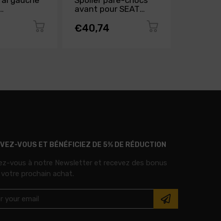
éral gauche
Spoiler pare-chocs
Grille r
avant pour SEAT
profil c
lard pare-
IBIZA de 2015 à 2016,
SEAT IBI
nt pour
Neuf
2016, N
€40,74
€64,0
A de 2008
euve
IVEZ-VOUS ET BÉNÉFICIEZ DE 5% DE RÉDUCTION
vez-vous à notre Newsletter et recevez des bonus
 votre prochain achat.