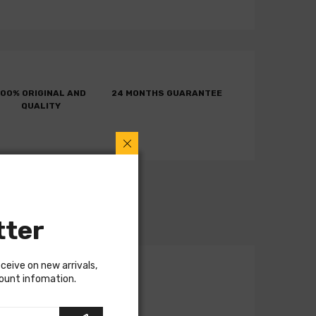
100% ORIGINAL AND
24 MONTHS GUARANTEE
QUALITY
tter
eceive on new arrivals,
count infomation.