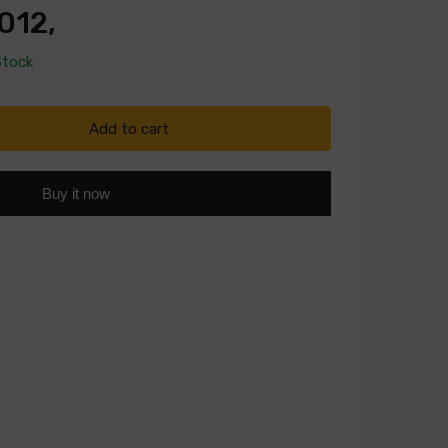
012,
Stock
Add to cart
Buy it now