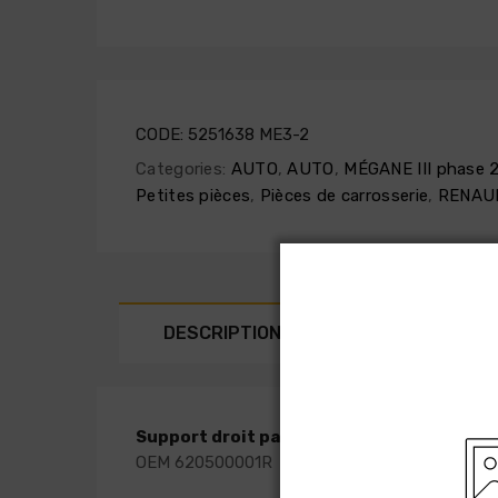
CODE:
5251638 ME3-2
Categories:
AUTO
,
AUTO
,
MÉGANE III phase 2
Petites pièces
,
Pièces de carrosserie
,
RENAU
DESCRIPTION
SHIPPING AN
Support droit pare-chocs avant pour REN
OEM 620500001R