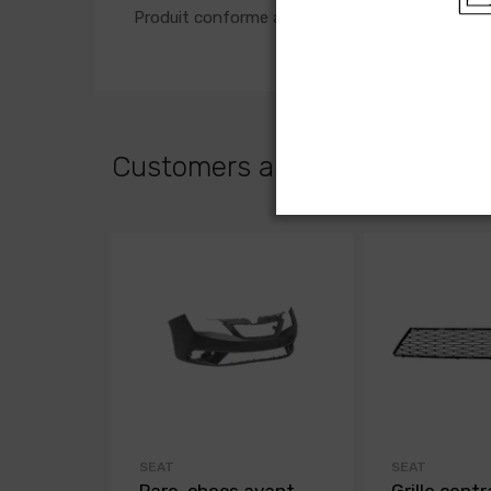
Produit conforme aux normes Européenne
Customers albo bought
SEAT
SEAT