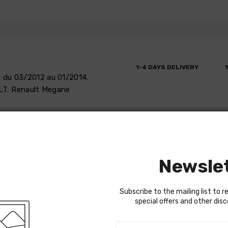
1-4 DAYS DELIVERY
 du 03/2012 au 01/2014
,
LT
,
Renault Megane
D REFUND
REVIEWS
Newsle
Subscribe to the mailing list to r
AULT MEGANE III de 2008 à 2012,
special offers and other dis