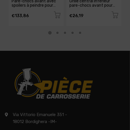
Pare-chocs avant avec
Grille central inférieur
G
spoilers à peindre pour
pare-chocs avant pour
t
SEAT IBIZA de 2015 à
SEAT IBIZA RY de 2012 à
c
2016, Neuf
2015, Neuve
I
€133,86
€26,19
€
N
Via Vittorio Emanuele 351 -
18012 Bordighera -IM-