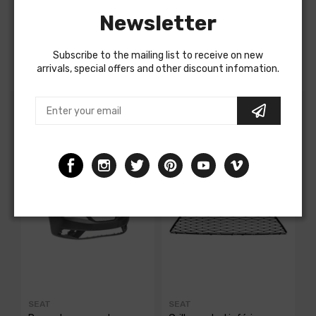
FORD FIESTA de 2008 à 2012, Neuf
Newsletter
OEM 1514083
Produit conforme aux normes Européenne
Subscribe to the mailing list to receive on new
arrivals, special offers and other discount infomation.
Customers albo bought
SEAT
SEAT
S