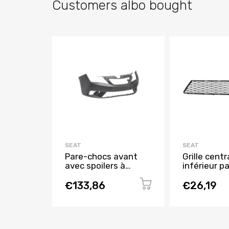
Customers albo bought
SEAT
SEAT
Pare-chocs avant
Grille centr
avec spoilers à
inférieur p
peindre pour SEAT
avant pour
IBIZA de 2015 à 2016,
IBIZA RY de
€133,86
€26,19
Neuf
2015, Neuv