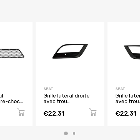
SEAT
SEAT
al
Grille latéral droite
Grille lat
are-chocs
avec trou
avec trou
 SEAT
antibrouillard pare-
antibrouil
 2012 à
chocs avant pour
chocs ava
€22,31
€22,31
e
SEAT IBIZA de 2008
SEAT IBIZ
à 2012, Neuve
à 2012, N